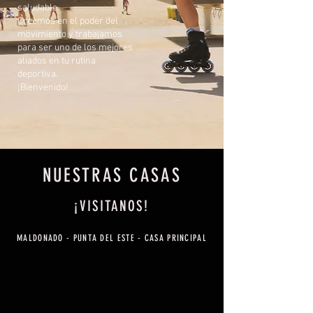
saludable.
Creemos en el poder del
movimiento y trabajamos
para ser uno de los mejores
aliados en tu rutina
deportiva.
¡Bienvenido!
NUESTRAS CASAS
¡VISITANOS!
MALDONADO - PUNTA DEL ESTE - CASA PRINCIPAL