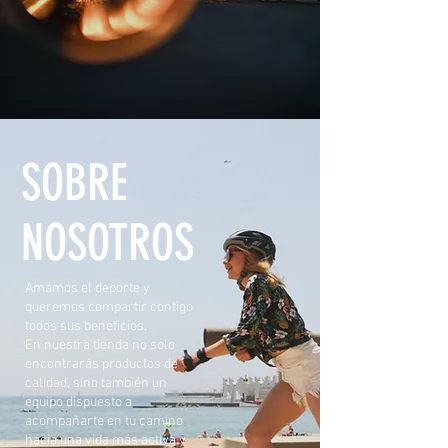
SOBRE
NOSOTROS
Amamos el deporte y
queremos compartir contigo
todos sus beneficios.
En nuestra tienda no solo
encontrarás productos de
calidad, sino también un
equipo dispuesto a
acompañarte en tu camino
hacia una vida más activa y