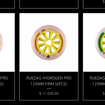
P
$
Vista rápida
 PRO
RUEDAS HYDROGEN PRO
RUEDAS
S)
125MM FIRM (6PCS)
125MM 
Precio
P
$ 11.000,00
$