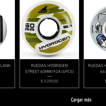
Vista rápida
BLANK
RUEDAS HYDROGEN
RUEDAS 
STREET 60MM/92A (4PCS)
64
Precio
$ 3.200,00
Cargar más