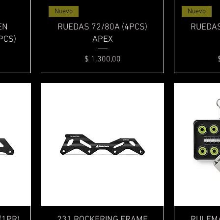
Vista rápida
Nuevo
Nuevo
EN
RUEDAS 72/80A (4PCS)
RUEDAS
PCS)
APEX
Precio
$ 1.300,00
Vista rápida
(1PR)
231 ROCKERING FRAME
RULEMA