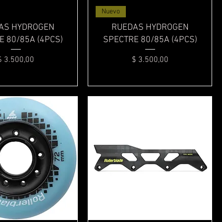
Vista rápida
Vista rápida
Nuevo
AS HYDROGEN
RUEDAS HYDROGEN
 80/85A (4PCS)
SPECTRE 80/85A (4PCS)
Precio
Precio
$ 3.500,00
$ 3.500,00