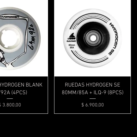
Vista rápida
Vista rápida
HYDROGEN BLANK
RUEDAS HYDROGEN SE
/92A (4PCS)
80MM/85A + ILQ-9 (8PCS)
Precio
Precio
$ 3.800,00
$ 6.900,00