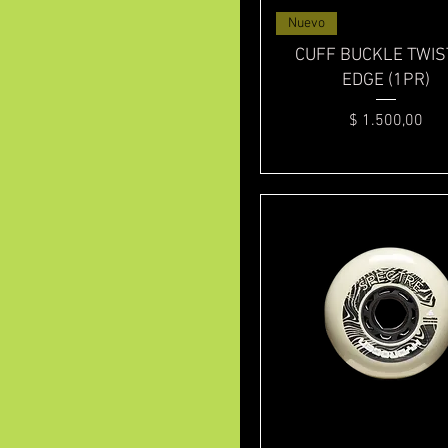
Vista rápida
Nuevo
CUFF BUCKLE TWIS
EDGE (1PR)
Precio
$ 1.500,00