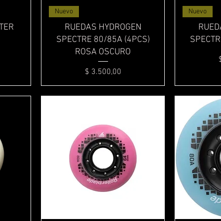
Vista rápida
Nuevo
Nuevo
TER
RUEDAS HYDROGEN
RUED
SPECTRE 80/85A (4PCS)
SPECTRE
ROSA OSCURO
Precio
$ 3.500,00