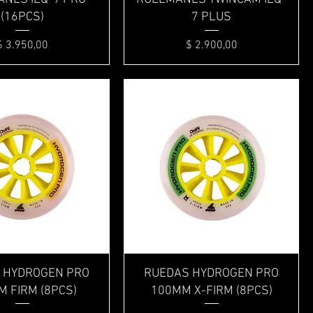
(16PCS)
7 PLUS
Precio
Precio
$ 3.950,00
$ 2.900,00
Vista rápida
Vista rápida
 HYDROGEN PRO
RUEDAS HYDROGEN PRO
 FIRM (8PCS)
100MM X-FIRM (8PCS)