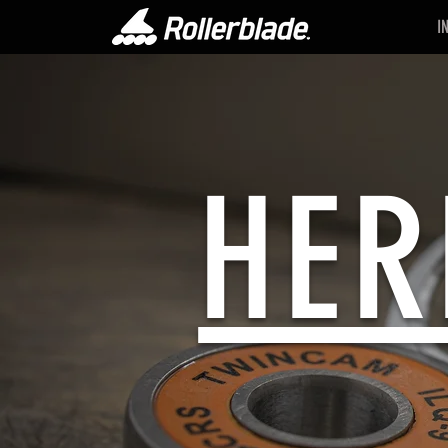
I
HER