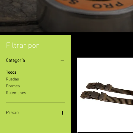
Filtrar por
Categoría
Todos
Ruedas
Frames
Rulemanes
Precio
1300 UYU
11.500 UYU