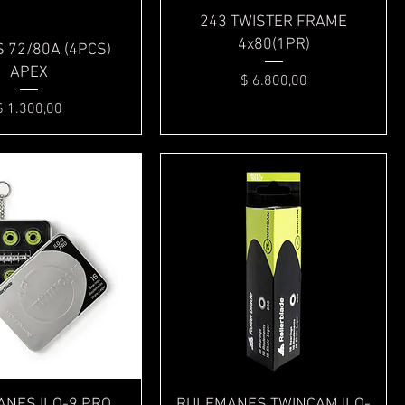
Vista rápida
Vista rápida
243 TWISTER FRAME
4x80(1PR)
 72/80A (4PCS)
APEX
Precio
$ 6.800,00
Precio
$ 1.300,00
Vista rápida
Vista rápida
NES ILQ-9 PRO
RULEMANES TWINCAM ILQ-