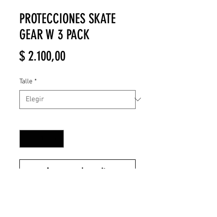
PROTECCIONES SKATE
GEAR W 3 PACK
Precio
$ 2.100,00
Talle
*
Cantidad
*
Agregar al carrito
Skate Gear W 3 Pack es un equipo
protege muñecas, rodillas y codos.