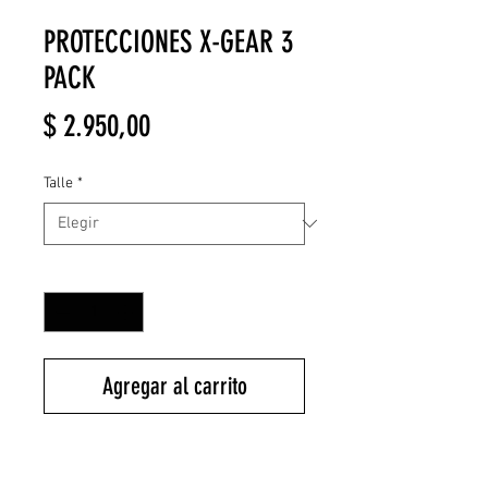
PROTECCIONES X-GEAR 3
PACK
Precio
$ 2.950,00
Talle
*
Cantidad
*
Agregar al carrito
Los protectores X-Gear brindan la
mejor protección con una