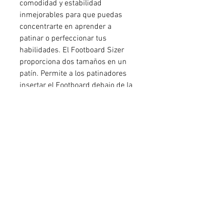
comodidad y estabilidad
inmejorables para que puedas
concentrarte en aprender a
patinar o perfeccionar tus
habilidades. El Footboard Sizer
proporciona dos tamaños en un
patín. Permite a los patinadores
insertar el Footboard debajo de la
plantilla para crear un ajuste más
ceñido y de mayor rendimiento o
quitarlo para acomodar el tamaño
más grande y tener más espacio
en sus patines. Con ruedas que
facilitan el equilibrio al bajar el
centro de gravedad y un sistema
de cierre fácil de usar, el patinaje
en línea nunca ha sido más
accesible.