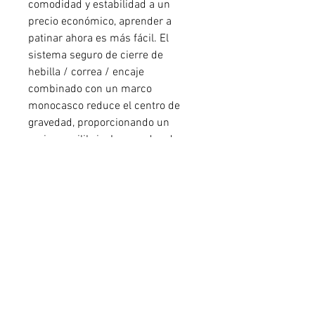
comodidad y estabilidad a un
precio económico, aprender a
patinar ahora es más fácil. El
sistema seguro de cierre de
hebilla / correa / encaje
combinado con un marco
monocasco reduce el centro de
gravedad, proporcionando un
mejor equilibrio. Las ruedas de
rendimiento de 80 mm / los
rodamientos SG5 se pueden
actualizar a una rueda de mayor
rendimiento a medida que
aumenta la competencia del
patinador; El freno es estándar.
Para los patinadores casuales que
buscan un patín de nivel de
entrada, el Zetrablade W es una
opción inteligente.