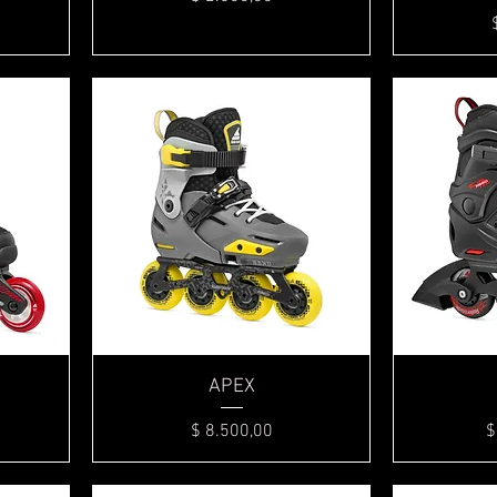
Vista rápida
APEX
Precio
P
$ 8.500,00
$