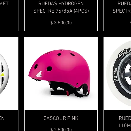
Vista rápida
MET
RUEDAS HYDROGEN
RUED
SPECTRE 76/85A (4PCS)
SPECTRE
Precio
$ 3.500,00
Vista rápida
EN
CASCO JR PINK
RUED
110M
Precio
$ 2.500,00