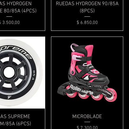
Vista rápida
Vista rápida
AS HYDROGEN
RUEDAS HYDROGEN 90/85A
 80/85A (4PCS)
(8PCS)
Precio
Precio
$ 3.500,00
$ 6.850,00
Vista rápida
Vista rápida
AS SUPREME
MICROBLADE
M/85A (6PCS)
Precio
$ 7.300,00