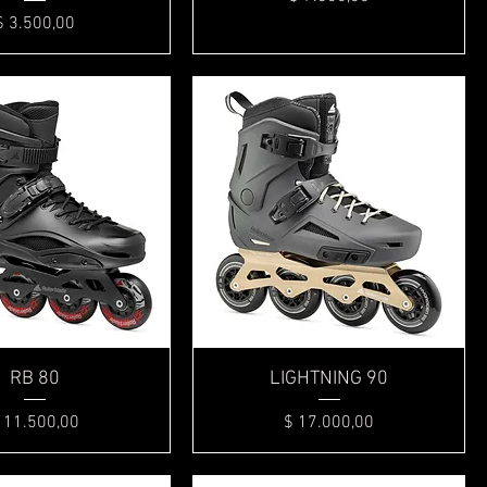
Precio
$ 3.500,00
Vista rápida
Vista rápida
RB 80
LIGHTNING 90
recio
Precio
 11.500,00
$ 17.000,00