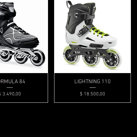
Vista rápida
Vista rápida
ORMULA 84
LIGHTNING 110
Precio
Precio
$ 3.490,00
$ 18.500,00