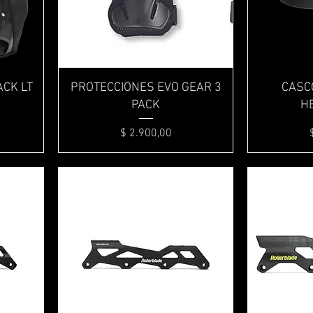
Vista rápida
CK LT
PROTECCIONES EVO GEAR 3
CASC
PACK
HE
Precio
$ 2.900,00